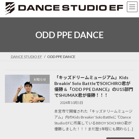
コ
ナ
ン
ビ
テ
ゲ
ン
ー
ツ
シ
ODD PPE DANCE
へ
ョ
ス
ン
キ
に
ッ
移
DANCE STUDIO EF
ODD PPE DANCE
プ
動
「キッズドリームミュージアム」Kids
お知らせ
Breakin' Solo BattleでSOICHIRO君が
優勝 &「ODD PPE DANCE」のU15部門
でSHUMAX君が優勝！！！
2024年10月1日
本宮市で開催された「キッズドリームミュージ
アム」内のKids Breakin' Solo BattleにてDance
Studio EFに所属しているBBOY SOICHIRO君が
優勝しました！！！まだ歴1年程にも関わら […]