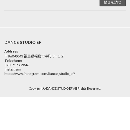
続きを読む
DANCE STUDIO EF
Address
〒960-8043 福島県福島市中町３−１２
Telephone
070-9198-2846
Instagram
https://www.instagram.com/dance_studio_ef/
Copyright © DANCE STUDIO EF All Rights Reserved.