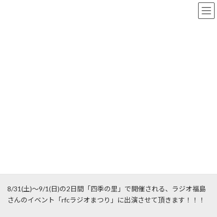
コ
ナ
ン
ビ
テ
ゲ
ン
ー
ツ
シ
お知らせ
へ
ョ
ス
ン
キ
に
ッ
移
DANCE STUDIO EF
お知らせ
プ
動
ラジオ福島「rfcラジオまつり」に出演決定!
ラジオ福島「rfcラジオまつり」
に出演決定!
最
2024年8月25日
2024年8月25日
DANCE STUDIO EF
終
更
8/31(土)〜9/1(日)の2日間「四季の里」で開催される、ラジオ福島
新
日
さんのイベント「rfcラジオまつり」に出演させて頂きます！！！
時
: